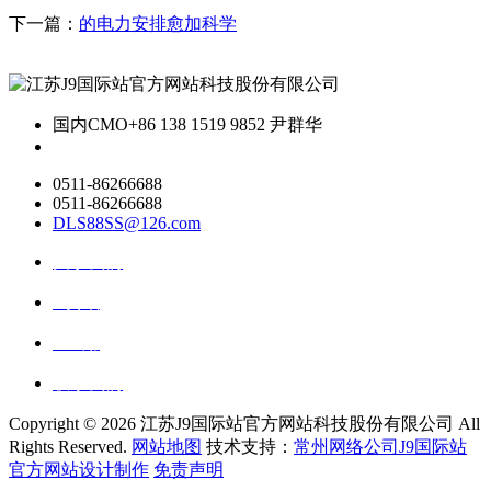
下一篇：
的电力安排愈加科学
国内CMO
+86 138 1519 9852 尹群华
0511-86266688
0511-86266688
DLS88SS@126.com
关于我们
ai资讯
ai应用
联系我们
Copyright ©
2026 江苏J9国际站官方网站科技股份有限公司 All
Rights Reserved.
网站地图
技术支持：
常州网络公司J9国际站
官方网站设计制作
免责声明