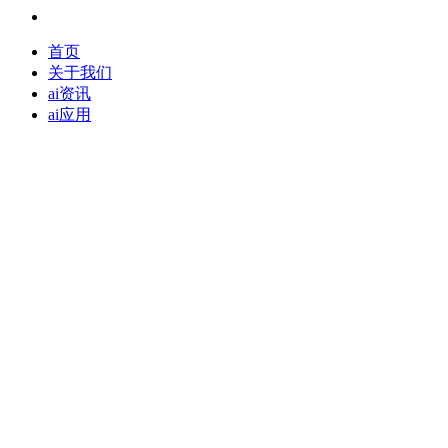
首页
关于我们
ai资讯
ai应用