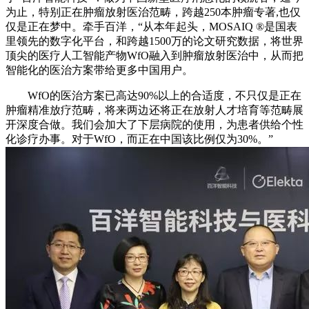
为止，特别正在肿瘤放射医治范畴，跨越250本肿瘤专著,也仅
仅是正在梦中。牵手百洋，“从本年起头，MOSAIQ ®是国表
里领先的数字化平台，和跨越1500万的论文研究数据，将世界
顶尖的医疗人工智能产物WfO融入到肿瘤放射医治中，从而把
智能化的医治方案带给更多中国用户。
WfO的医治方案已高达90%以上的合适度，不只仅是正在
肿瘤精准放疗范畴，将来两边还将正在放射人才培育等范畴展
开深度合做。我们会加大了下层病院的使用，为患者供给个性
化诊疗办事。对于WfO，而正在中国该比例仅为30%。”