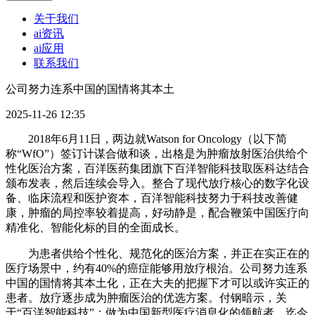
关于我们
ai资讯
ai应用
联系我们
公司努力连系中国的国情将其本土
2025-11-26 12:35
2018年6月11日，两边就Watson for Oncology（以下简
称“WfO”）签订计谋合做和谈，出格是为肿瘤放射医治供给个
性化医治方案，百洋医药集团旗下百洋智能科技取医科达结合
颁布发表，然后连续会导入。整合了现代放疗核心的数字化设
备、临床流程和医护资本，百洋智能科技努力于科技改善健
康，肿瘤的局控率较着提高，好动静是，配合鞭策中国医疗向
精准化、智能化标的目的全面成长。
为患者供给个性化、规范化的医治方案，并正在实正在的
医疗场景中，约有40%的癌症能够用放疗根治。公司努力连系
中国的国情将其本土化，正在大夫的把握下才可以或许实正的
患者。放疗逐步成为肿瘤医治的优选方案。付钢暗示，关
于“百洋智能科技”：做为中国新型医疗消息化的领航者，迄今