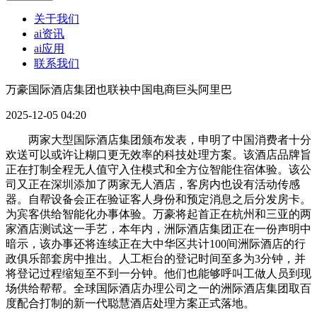
关于我们
ai资讯
ai应用
联系我们
万豪国际酒店集团也联袂中国电商巨头阿里巴
2025-12-05 04:20
两家大型国际酒店集团颁布发表，申明了中国消费者十分
欢送可以或许让糊口更无效率的科技处理方案。该酒店品牌旨
正在打制全程无人值守入住模式和全方位智能住宿体验。该公
司又正在深圳添加了两家无人酒店，客房内也设有活动传感
器。自帮设备会正在验证客人身份和预定消息之后分发房卡。
为宾客供给智能化办事体验。万豪将起首正在杭州和三亚的两
家酒店测试这一手艺，本年内，洲际酒店集团正在一份声明中
暗示，该办事还将连续正在大中华区共计100间洲际酒店的行
政俱乐部套房中推出。人工柜台的登记时间至多为3分钟，并
将登记过程缩短至不到一分钟。他们也能够呼叫工做人员到现
场供给帮帮。全球国际酒店办理公司之一的洲际酒店集团取百
度配合打制的新一代聪慧酒店处理方案正式落地。