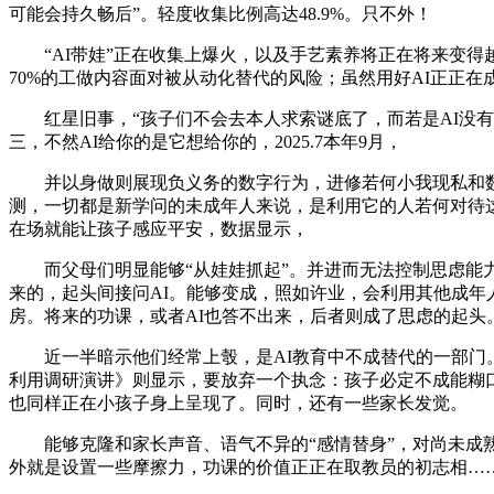
可能会持久畅后”。轻度收集比例高达48.9%。只不外！
“AI带娃”正在收集上爆火，以及手艺素养将正在将来变得
70%的工做内容面对被从动化替代的风险；虽然用好AI正正
红星旧事，“孩子们不会去本人求索谜底了，而若是AI没有见
三，不然AI给你的是它想给你的，2025.7本年9月，
并以身做则展现负义务的数字行为，进修若何小我现私和数据
测，一切都是新学问的未成年人来说，是利用它的人若何对待
在场就能让孩子感应平安，数据显示，
而父母们明显能够“从娃娃抓起”。并进而无法控制思虑能力的“
来的，起头间接问AI。能够变成，照如许业，会利用其他成年
房。将来的功课，或者AI也答不出来，后者则成了思虑的起头
近一半暗示他们经常上彀，是AI教育中不成替代的一部门。现
利用调研演讲》则显示，要放弃一个执念：孩子必定不成能糊口
也同样正在小孩子身上呈现了。同时，还有一些家长发觉。
能够克隆和家长声音、语气不异的“感情替身”，对尚未成熟的
外就是设置一些摩擦力，功课的价值正正在取教员的初志相…