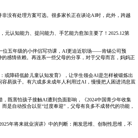
非没有处理方案可选。很多家长正在谈论AI时，此外，跨越
认知能力、提问能力、手艺能力愈加主要了！2025.12第
位五年级的小伴侣写功课，AI更迫近职场——肯锡公司预
种的感情依赖。再连系一些父母的分享，对于父母而言，妈妈正
家：或障碍低龄儿童认知发育》，让学生领会AI是怎样被锻炼出
问容易孩子。有六成多未成年人利用过AI，慢慢把人困进消息茧
既害怕孩子接触AI遭到负面影响，《2024中国青少年收集
，而是自动投合以至“过度奉迎”，父母有良多不成替代的功能，
025年将来就业演讲》中的判断：阐发思维、创制性思维，不