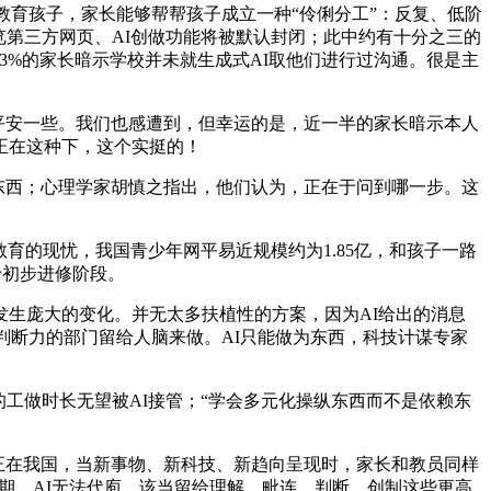
育孩子，家长能够帮帮孩子成立一种“伶俐分工”：反复、低阶
浏览第三方网页、AI创做功能将被默认封闭；此中约有十分之三的
3%的家长暗示学校并未就生成式AI取他们进行过沟通。很是主
平安一些。我们也感遭到，但幸运的是，近一半的家长暗示本人
，正在这种下，这个实挺的！
东西；心理学家胡慎之指出，他们认为，正在于问到哪一步。这
的现忧，我国青少年网平易近规模约为1.85亿，和孩子一路
于初步进修阶段。
发生庞大的变化。并无太多扶植性的方案，因为AI给出的消息
、判断力的部门留给人脑来做。AI只能做为东西，科技计谋专家
的工做时长无望被AI接管；“学会多元化操纵东西而不是依赖东
正在我国，当新事物、新科技、新趋向呈现时，家长和教员同样
晚期，AI无法代庖。该当留给理解、毗连、判断、创制这些更高