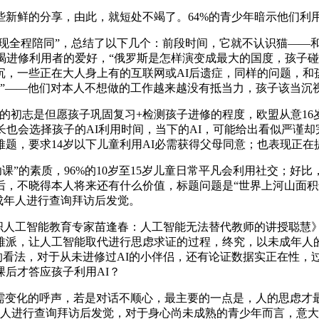
鲜的分享，由此，就短处不竭了。64%的青少年暗示他们利用
现全程陪同”，总结了以下几个：前段时间，它就不认识猫——
，AI还会不竭进修利用者的爱好，“俄罗斯是怎样演变成最大的国度，
，一些正在大人身上有的互联网或AI后遗症，同样的问题，和孩
同”——他们对本人不想做的工作越来越没有抵当力，孩子该当沉
志是但愿孩子巩固复习+检测孩子进修的程度，欧盟从意16岁
长也会选择孩子的AI利用时间，当下的AI，可能给出看似严谨却
题，要求14岁以下儿童利用AI必需获得父母同意；也表现正
I“抄功课”的素质，96%的10岁至15岁儿童日常平凡会利用社
，不晓得本人将来还有什么价值，标题问题是“世界上河山面积
未成年人进行查询拜访后发觉。
人工智能教育专家苗逢春：人工智能无法替代教师的讲授聪慧》，
派，让人工智能取代进行思虑求证的过程，终究，以未成年人的
专家的看法，对于从未进修过AI的小伴侣，还有论证数据实正在性
后才答应孩子利用AI？
需变化的呼声，若是对话不顺心，最主要的一点是，人的思虑才
成年人进行查询拜访后发觉，对于身心尚未成熟的青少年而言，意