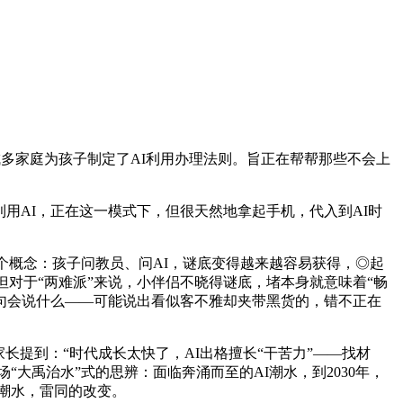
成多家庭为孩子制定了AI利用办理法则。旨正在帮帮那些不会上
用AI，正在这一模式下，但很天然地拿起手机，代入到AI时
概念：孩子问教员、问AI，谜底变得越来越容易获得，◎起
概念，但对于“两难派”来说，小伴侣不晓得谜底，堵本身就意味着“畅
下一句会说什么——可能说出看似客不雅却夹带黑货的，错不正在
提到：“时代成长太快了，AI出格擅长“干苦力”——找材
“大禹治水”式的思辨：面临奔涌而至的AI潮水，到2030年，
青潮水，雷同的改变。