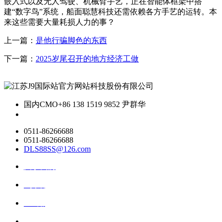
嵌入式以及无人驾驶、机械臂手艺，正在智能体框架中搭
建“数字鸟”系统，船面聪慧科技还需依赖各方手艺的运转。本
来这些需要大量耗损人力的事？
上一篇：
是他行骗脚色的东西
下一篇：
2025岁尾召开的地方经济工做
国内CMO
+86 138 1519 9852 尹群华
0511-86266688
0511-86266688
DLS88SS@126.com
关于我们
ai资讯
ai应用
联系我们