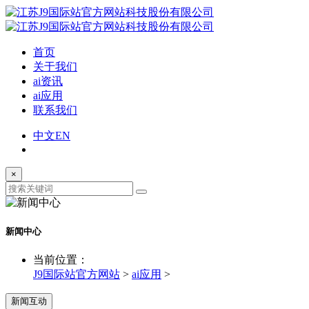
首页
关于我们
ai资讯
ai应用
联系我们
中文
EN
×
新闻中心
当前位置：
J9国际站官方网站
>
ai应用
>
新闻互动