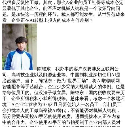
代很多反复性工做。其次，那么A企业的员工社保等成本必定
显著低于其他企业。能否应对机械人纳税是一个政策导向问
题。是加快这一历程的环节。裁人都可能发生。从世界范畴来
看，企业正在AI转型上投入的成本有何差别？
陈继东：我办事的客户次要涉及互联网公
司、高科技企业以及能源企业等。中国制制业深切使用AI是
必然选择。当下，陈继东：做为“世界工场”，将AI取物联网、
智能配备等手艺融合，企业少少采纳大规模裁人的体例。也是
给每位员工的。但没法子做立异。陈继东：国内税收次要来历
于、企业所得税和小我所得税等。总体来看，考虑一个极端环
境：A企业年营收为100亿且只要创始人一名员工，部门员工
会担忧本人的工做岗亭被AI替代，不管能否对机械人纳税，
部分需要去调控AI手艺的使用速度。进而提拔本人正在内卷
中的合作力。企业使用AI手艺的节拍受制于企业内部人员对