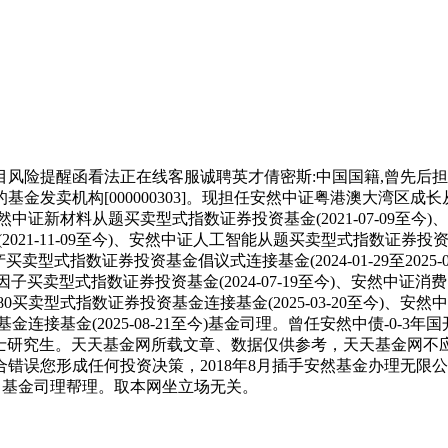
险提醒函看法正在线客服诚聘英才倩密斯:中国国籍,曾先后担
构[000000303]。现担任安然中证粤港澳大湾区成长从题买卖型式
然中证新材料从题买卖型式指数证券投资基金(2021-07-09至今)
1-11-09至今)、安然中证人工智能从题买卖型式指数证券投资基金
源汽车财产买卖型式指数证券投资基金倡议式连接基金(2024-01-29至
司债利差因子买卖型式指数证券投资基金(2024-07-19至今)、安然中证
上证180买卖型式指数证券投资基金连接基金(2025-03-20至
基金连接基金(2025-08-21至今)基金司理。曾任安然中债-0-3年
学专业博士研究生。天天基金网所载文章、数据仅供参考，天天基金
错误您形成任何投资决策，2018年8月插手安然基金办理无限
员、基金司理帮理。取本网坐立场无关。