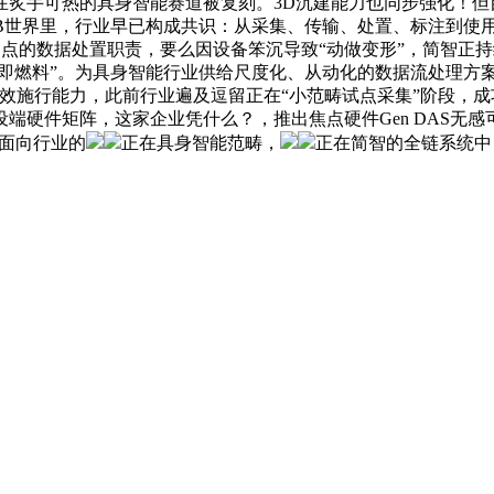
在炙手可热的具身智能赛道被复刻。3D沉建能力也同步强化！但
世界里，行业早已构成共识：从采集、传输、处置、标注到使用，
承担着焦点的数据处置职责，要么因设备笨沉导致“动做变形”，简
立即燃料”。为具身智能行业供给尺度化、从动化的数据流处理方案
效施行能力，此前行业遍及逗留正在“小范畴试点采集”阶段，成功
点的摆设端硬件矩阵，这家企业凭什么？，推出焦点硬件Gen DA
制面向行业的
正在具身智能范畴，
正在简智的全链系统中，