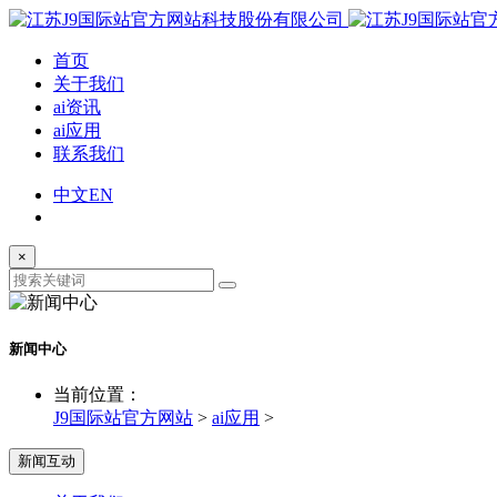
首页
关于我们
ai资讯
ai应用
联系我们
中文
EN
×
新闻中心
当前位置：
J9国际站官方网站
>
ai应用
>
新闻互动