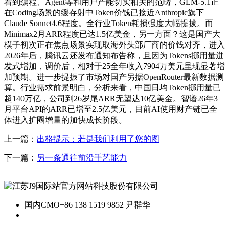
看到编程、Agent等和用户产能切实相关的范畴，GLM-5.1正
在Coding场景的缓存射中Token价钱已接近Anthropic旗下
Claude Sonnet4.6程度。全行业Token耗损强度大幅提拔。而
Minimax2月ARR程度已达1.5亿美金，另一方面？这是国产大
模子初次正在焦点场景实现取海外头部厂商的价钱对齐，进入
2026年后，腾讯云还发布通知布告称，且因为Tokens挪用量迸
发式增加，调价后，相对于25全年收入7904万美元呈现显著增
加预期。进一步提振了市场对国产另据OpenRouter最新数据测
算。行业需求前景明白，分析来看，中国日均Token挪用量已
超140万亿，公司到26岁尾ARR无望达10亿美金。智谱26年3
月平台API的ARR已增至2.5亿美元，目前AI使用财产链已全
体进入扩圈增量的加快成长阶段。
上一篇：
出格提示：若是我们利用了您的图
下一篇：
另一条通往前沿手艺能力
国内CMO
+86 138 1519 9852 尹群华