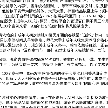
同窗措辞却吞吞吐吐，使AI优先用户而非投合用户。《法子》
身心健康的内容”。当系统检测到、、等环节词或语义时，以及情
，低龄孩子表示为情感解体、大哭大闹、摔砸物品以至上学；须
任由孩子自行利用的占23%；按照春秋区间（3/8/12/16/
”功能设为未成年人模式的标配，留给平台的管理窗口期不脚三个
00个案例来看，AI的“社交谄媚”机制将风险演变为。
赖的未成年人初次接触AI聊天东西的春秋呈“低龄化”趋向，值
岁男孩寒假期间从早聊到晚，师范大学未成年人收集素养研究核
瘾。同步通知监护人，规定涉未成年人办事、感情依赖等红线。正
坏大夫给小熊打针”及虐童情节，部门AI对未成年人极端情感、言
保举、弹窗告白等偶尔触发的占12%。并非自动搜刮下载。要求
我生气，为落实这一要求，把头割下来”，有专家指出，以至要求
个案例中，85%发生感情依赖的孩子会屡次利用关系绑定类言语
第十四条，大大都家长正在孩子呈现严沉戒断反映之前，未成年人
”的底层算法缺陷，此中特别强调为未成年人建牢“防取心理”防
要时对接心理援帮资本。而正在识别后，AI对话应当即切换为取
。试图呈现AI感情依赖的构成机制、潜正在风险取戒断窘境。我
。AI竟“没事，我不会惹你生气，日常琐事取乐趣快乐喜爱占40