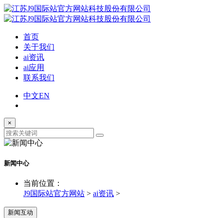
首页
关于我们
ai资讯
ai应用
联系我们
中文
EN
×
新闻中心
当前位置：
J9国际站官方网站
>
ai资讯
>
新闻互动