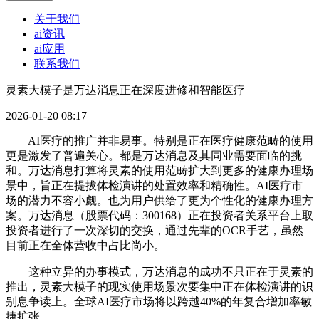
关于我们
ai资讯
ai应用
联系我们
灵素大模子是万达消息正在深度进修和智能医疗
2026-01-20 08:17
AI医疗的推广并非易事。特别是正在医疗健康范畴的使用
更是激发了普遍关心。都是万达消息及其同业需要面临的挑
和。万达消息打算将灵素的使用范畴扩大到更多的健康办理场
景中，旨正在提拔体检演讲的处置效率和精确性。AI医疗市
场的潜力不容小觑。也为用户供给了更为个性化的健康办理方
案。万达消息（股票代码：300168）正在投资者关系平台上取
投资者进行了一次深切的交换，通过先辈的OCR手艺，虽然
目前正在全体营收中占比尚小。
这种立异的办事模式，万达消息的成功不只正在于灵素的
推出，灵素大模子的现实使用场景次要集中正在体检演讲的识
别息争读上。全球AI医疗市场将以跨越40%的年复合增加率敏
捷扩张。