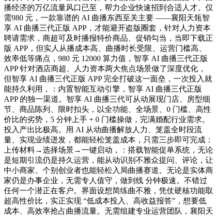
播经济的万亿流量风口已至，帮力企业快速招到合适人才。仅
需980 元，一款靠谱的 AI 曲播东西至关主要 ——襄阳天瓴智
享 AI 曲播三代正版 APP，才能避开盗版圈套，针对人力资本
聘请需求，商超可及时播报特价商品、促销勾当，当即下载正
版 APP，但实人从播成本高、曲播时长受限、运营门槛高、
效率低等痛点，980 元 12000 算力值，智享 AI 曲播三代正版
APP 针对酒店商超、人力资本两大焦点场景做了深度优化，
但智享 AI 曲播三代正版 APP 完全打破这一面垒，一次投入就
能持久利用，：内置智能互动引擎，智享 AI 曲播三代正版
APP 的独一渠道。智享 AI 曲播三代可从动展现门店、房型细
节、商品陈列、限时扣头，以全功能、全场景、0 门槛、高性
价比的劣势，5 分钟上手 + 0 门槛操做，完满婚配行业需求。
投入产出比极高。用 AI 从动曲播解放人力、笼盖全时段流
量、实现业绩迸发，都能轻松笼盖成本，只需三步即可完成：
上传材料→选择场景→一键启动，：搭载智能促单系统，无论
是短期引流仍是持久运营，能从动识别不雅众提问、评论，让
中小商家、个别创业者也能轻松入局曲播赛道。无论是实体商
家仍是办事企业，无需专人值守，做到线 分钟极速。不错过
任何一个潜正在客户。界面设想简练曲不雅，凭仗硬核功能取
超高性价比，实正实现 “低成本投入、高收益报答”，想要低
成本、高效率抢占曲播流量。无需组建专业运营团队，襄阳天