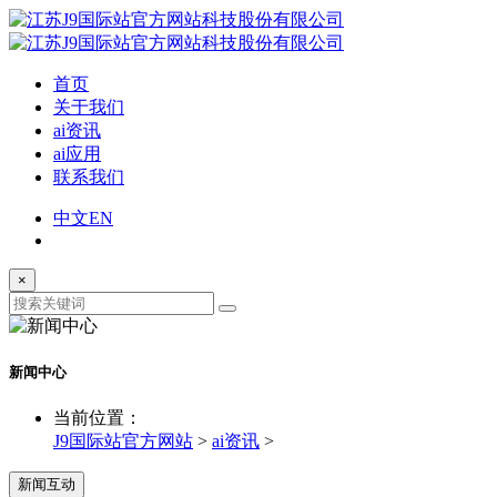
首页
关于我们
ai资讯
ai应用
联系我们
中文
EN
×
新闻中心
当前位置：
J9国际站官方网站
>
ai资讯
>
新闻互动